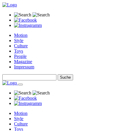
Motion
Style
Culture
Toys
People
Magazine
Impressum
Motion
Style
Culture
Toys