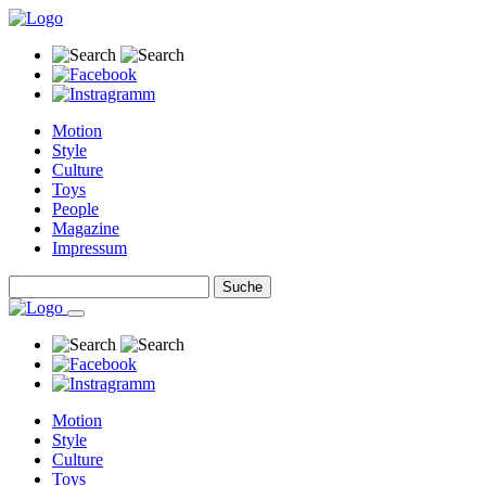
Motion
Style
Culture
Toys
People
Magazine
Impressum
Motion
Style
Culture
Toys