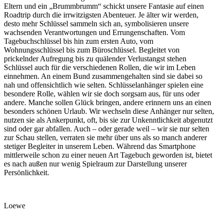
Eltern und ein „Brummbrumm“ schickt unsere Fantasie auf einen
Roadtrip durch die irrwitzigsten Abenteuer. Je älter wir werden,
desto mehr Schlüssel sammeln sich an, symbolisieren unsere
wachsenden Verantwortungen und Errungenschaften. Vom
Tagebuchschlüssel bis hin zum ersten Auto, vom
Wohnungsschlüssel bis zum Büroschlüssel. Begleitet von
prickelnder Aufregung bis zu quälender Verlustangst stehen
Schlüssel auch für die verschiedenen Rollen, die wir im Leben
einnehmen. An einem Bund zusammengehalten sind sie dabei so
nah und offensichtlich wie selten. Schlüsselanhänger spielen eine
besondere Rolle, wählen wir sie doch sorgsam aus, für uns oder
andere. Manche sollen Glück bringen, andere erinnern uns an einen
besonders schönen Urlaub. Wir wechseln diese Anhänger nur selten,
nutzen sie als Ankerpunkt, oft, bis sie zur Unkenntlichkeit abgenutzt
sind oder gar abfallen. Auch – oder gerade weil – wir sie nur selten
zur Schau stellen, verraten sie mehr über uns als so manch anderer
stetiger Begleiter in unserem Leben. Während das Smartphone
mittlerweile schon zu einer neuen Art Tagebuch geworden ist, bietet
es nach außen nur wenig Spielraum zur Darstellung unserer
Persönlichkeit.
Loewe