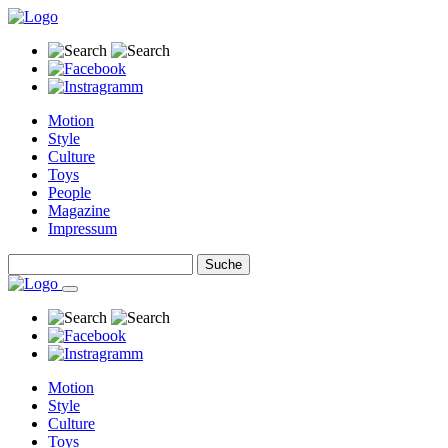
Motion
Style
Culture
Toys
People
Magazine
Impressum
Motion
Style
Culture
Toys