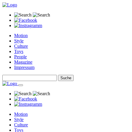
Motion
Style
Culture
Toys
People
Magazine
Impressum
Motion
Style
Culture
Toys