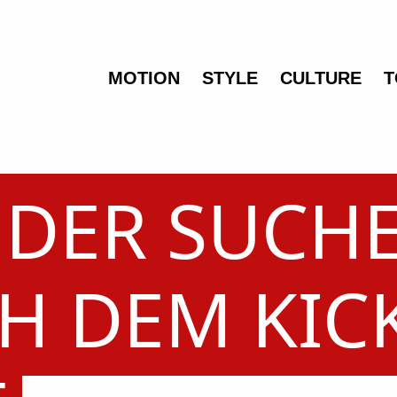
MOTION
STYLE
CULTURE
T
 DER SUCH
H DEM KICK