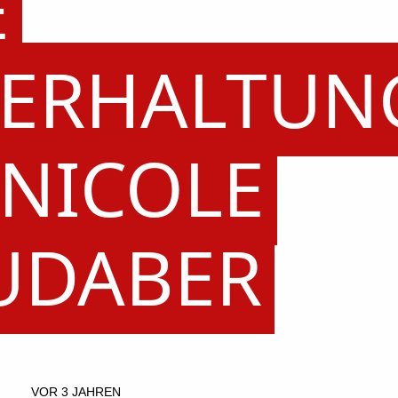
E
ERHALTUN
 NICOLE
UDABER
VOR 3 JAHREN