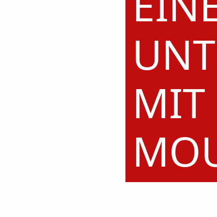
EIN
UNT
MIT
MO