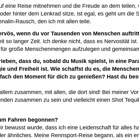
uf eine Reise mitnehmen und die Freude an dem teilen, w
oder hinter dem Lenkrad sitze, ist egal, es geht um die
alin-Rausch, den ich mit allen teile.
ervös, wenn du vor Tausenden von Menschen auftrit
 so langer Zeit. Ich denke nicht, dass es Nervosität ist.
, für große Menschenmengen aufzulegen und gemeinsam 
eben, dass du, sobald du Musik spielst, in eine Para
gie und Freiheit ist. Wie schaffst du es, die Mensche
fach den Moment für dich zu genießen? Hast du best
 allem zusammen, mit allen, die dort sind! Bei meiner Vo
nden zusammen zu sein und vielleicht einen Shot Tequil
zum Fahren begonnen?
ir bewusst wurde, dass ich eine Leidenschaft für alles hat
der ähnliches. Meine Rennsport-Reise begann, als ein e