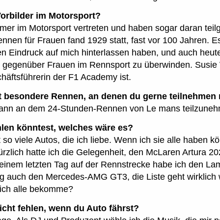
Vorbilder im Motorsport?
er im Motorsport vertreten und haben sogar daran tei
nnen für Frauen fand 1929 statt, fast vor 100 Jahren. Es
en Eindruck auf mich hinterlassen haben, und auch heute
gegenüber Frauen im Rennsport zu überwinden. Susie Wo
chäftsführerin der F1 Academy ist.
nft besondere Rennen, an denen du gerne teilnehmen
wann an dem 24-Stunden-Rennen von Le mans teilzune
len könntest, welches wäre es?
bt so viele Autos, die ich liebe. Wenn ich sie alle haben kö
rzlich hatte ich die Gelegenheit, den McLaren Artura 2
 meinem letzten Tag auf der Rennstrecke habe ich den La
 auch den Mercedes-AMG GT3, die Liste geht wirklich w
 ich alle bekomme?
icht fehlen, wenn du Auto fährst?