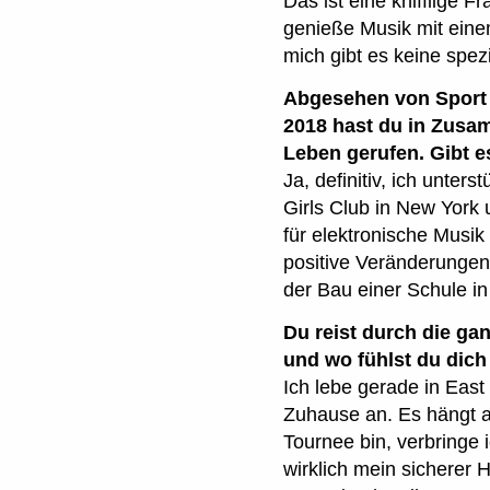
Das ist eine knifflige F
genieße Musik mit einem
mich gibt es keine spe
Abgesehen von Sport u
2018 hast du in Zusa
Leben gerufen. Gibt es
Ja, definitiv, ich unte
Girls Club in New York 
für elektronische Musi
positive Veränderungen 
der Bau einer Schule i
Du reist durch die ga
und wo fühlst du dic
Ich lebe gerade in East
Zuhause an. Es hängt au
Tournee bin, verbringe i
wirklich mein sicherer 