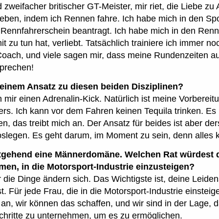
 zweifacher britischer GT-Meister, mir riet, die Liebe zu
eben, indem ich Rennen fahre. Ich habe mich in den Spo
 Rennfahrerschein beantragt. Ich habe mich in den Renn
t zu tun hat, verliebt. Tatsächlich trainiere ich immer n
Coach, und viele sagen mir, dass meine Rundenzeiten a
sprechen!
 deinem Ansatz zu diesen beiden Disziplinen?
 mir einen Adrenalin-Kick. Natürlich ist meine Vorbereitu
s. Ich kann vor dem Fahren keinen Tequila trinken. Es i
n, das treibt mich an. Der Ansatz für beides ist aber d
oslegen. Es geht darum, im Moment zu sein, denn alles 
itgehend eine Männerdomäne. Welchen Rat würdest 
men, in die Motorsport-Industrie einzusteigen?
er die Dinge ändern sich. Das Wichtigste ist, deine Leide
t. Für jede Frau, die in die Motorsport-Industrie einstei
an, wir können das schaffen, und wir sind in der Lage, da
chritte zu unternehmen, um es zu ermöglichen.