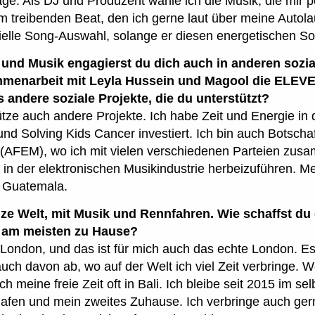
rage. Als DJ und Produzent wähle ich die Musik, die mir pe
 treibenden Beat, den ich gerne laut über meine Autola
zielle Song-Auswahl, solange er diesen energetischen So
nd Musik engagierst du dich auch in anderen sozial
mmenarbeit mit Leyla Hussein und Magool die ELE
 andere soziale Projekte, die du unterstützt?
rstütze auch andere Projekte. Ich habe Zeit und Energie i
und Solving Kids Cancer investiert. Ich bin auch Botscha
k (AFEM), wo ich mit vielen verschiedenen Parteien zus
in der elektronischen Musikindustrie herbeizuführen. Me
n Guatemala.
nze Welt, mit Musik und Rennfahren. Wie schaffst du
h am meisten zu Hause?
 London, und das ist für mich auch das echte London. Es 
ch davon ab, wo auf der Welt ich viel Zeit verbringe. W
ch meine freie Zeit oft in Bali. Ich bleibe seit 2015 im se
Hafen und mein zweites Zuhause. Ich verbringe auch gern