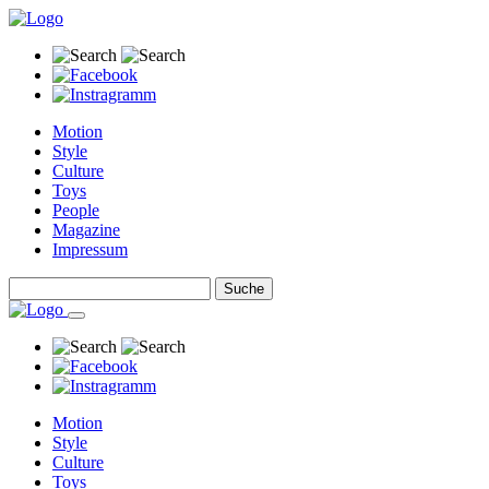
Motion
Style
Culture
Toys
People
Magazine
Impressum
Motion
Style
Culture
Toys