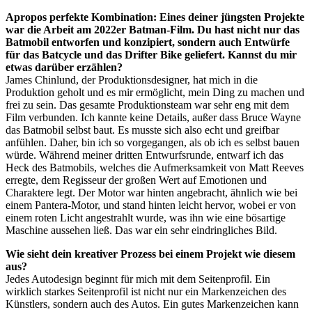
Apropos perfekte Kombination: Eines deiner jüngsten Projekte
war die Arbeit am 2022er Batman-Film. Du hast nicht nur das
Batmobil entworfen und konzipiert, sondern auch Entwürfe
für das Batcycle und das Drifter Bike geliefert. Kannst du mir
etwas darüber erzählen?
James Chinlund, der Produktionsdesigner, hat mich in die
Produktion geholt und es mir ermöglicht, mein Ding zu machen und
frei zu sein. Das gesamte Produktionsteam war sehr eng mit dem
Film verbunden. Ich kannte keine Details, außer dass Bruce Wayne
das Batmobil selbst baut. Es musste sich also echt und greifbar
anfühlen. Daher, bin ich so vorgegangen, als ob ich es selbst bauen
würde. Während meiner dritten Entwurfsrunde, entwarf ich das
Heck des Batmobils, welches die Aufmerksamkeit von Matt Reeves
erregte, dem Regisseur der großen Wert auf Emotionen und
Charaktere legt. Der Motor war hinten angebracht, ähnlich wie bei
einem Pantera-Motor, und stand hinten leicht hervor, wobei er von
einem roten Licht angestrahlt wurde, was ihn wie eine bösartige
Maschine aussehen ließ. Das war ein sehr eindringliches Bild.
Wie sieht dein kreativer Prozess bei einem Projekt wie diesem
aus?
Jedes Autodesign beginnt für mich mit dem Seitenprofil. Ein
wirklich starkes Seitenprofil ist nicht nur ein Markenzeichen des
Künstlers, sondern auch des Autos. Ein gutes Markenzeichen kann