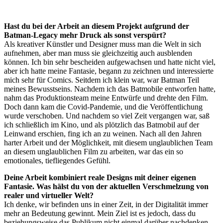
Hast du bei der Arbeit an diesem Projekt aufgrund der
Batman-Legacy mehr Druck als sonst verspürt?
Als kreativer Künstler und Designer muss man die Welt in sich
aufnehmen, aber man muss sie gleichzeitig auch ausblenden
können. Ich bin sehr bescheiden aufgewachsen und hatte nicht viel,
aber ich hatte meine Fantasie, begann zu zeichnen und interessierte
mich sehr für Comics. Seitdem ich klein war, war Batman Teil
meines Bewusstseins. Nachdem ich das Batmobile entworfen hatte,
nahm das Produktionsteam meine Entwürfe und drehte den Film.
Doch dann kam die Covid-Pandemie, und die Veröffentlichung
wurde verschoben. Und nachdem so viel Zeit vergangen war, saß
ich schließlich im Kino, und als plötzlich das Batmobil auf der
Leinwand erschien, fing ich an zu weinen. Nach all den Jahren
harter Arbeit und der Möglichkeit, mit diesem unglaublichen Team
an diesem unglaublichen Film zu arbeiten, war das ein so
emotionales, tiefliegendes Gefühl.
Deine Arbeit kombiniert reale Designs mit deiner eigenen
Fantasie. Was hälst du von der aktuellen Verschmelzung von
realer und virtueller Welt?
Ich denke, wir befinden uns in einer Zeit, in der Digitalität immer
mehr an Bedeutung gewinnt. Mein Ziel ist es jedoch, dass du
beziehungsweise das Publikum nicht einmal darüber nachdenken,