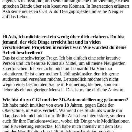
eigenes Kreativstudio, und seine umfangreiche und vielfältige Arbeit
sprechen Bände über sein kreatives Können. In Intersection erläutert
Ash seine neuesten CGI-Auto-Designprojekte und seine Neugier
auf das Leben.
Hi Ash, Ich möchte erst ein wenig über dich erfahren. Du bist
jemand, der viele Dinge erreicht hat und in vielen
verschiedenen Projekten involviert war. Wie würdest du deine
Arbeit beschreiben?
Das ist eine schwierige Frage. Ich bin einfach eine sehr kreative
Person und ich benutze Kunst als Mittel, um all meine Neugierden
zu erforschen. Ich versuche mich an Leonardo Da Vinci zu
orientieren. Er ist einer meiner Lieblingskünstler, den ich gerne
studieren und verstehen möchte. Letztendlich möchte ich nicht
wegen einer bestimmten Sache in Erinnerung bleiben, sondern
lieber als ein neugieriger Mensch. Das ist meine ehrliche Antwort.
Wie bist du zu CGI und der 3D-Automodellierung gekommen?
Ich habe mich im Alter von etwa 18 Jahren, gegen Ende der
Oberschule, in Autos verliebt. Während des Studiums wurde mir
klar, dass ich mich nicht nur für ihr Aussehen interessiere, sondern
auch für ihre Funktionsweisen, wobei ich Dinge wie Modifikationen
und Erweiterung entdeckte. Ich habe mich intensiv mit dem Bau
und der Modifikation beschäftigt. Ich war fasziniert von den