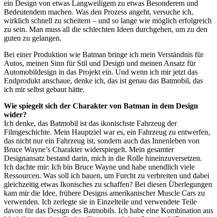
ein Design von etwas Langweiligem zu etwas Besonderem und
Bedeutendem machen. Was den Prozess angeht, versuche ich,
wirklich schnell zu scheitern – und so lange wie möglich erfolgreich
zu sein. Man muss all die schlechten Ideen durchgehen, um zu den
guten zu gelangen.
Bei einer Produktion wie Batman bringe ich mein Verständnis für
Autos, meinen Sinn für Stil und Design und meinen Ansatz für
Automobildesign in das Projekt ein. Und wenn ich mir jetzt das
Endprodukt anschaue, denke ich, das ist genau das Batmobil, das
ich mir selbst gebaut hätte.
Wie spiegelt sich der Charakter von Batman in dem Design
wider?
Ich denke, das Batmobil ist das ikonischste Fahrzeug der
Filmgeschichte. Mein Hauptziel war es, ein Fahrzeug zu entwerfen,
das nicht nur ein Fahrzeug ist, sondern auch das Innenleben von
Bruce Wayne’s Charakter widerspiegelt. Mein gesamter
Designansatz bestand darin, mich in die Rolle hineinzuversetzen.
Ich dachte mir: Ich bin Bruce Wayne und habe unendlich viele
Ressourcen. Was soll ich bauen, um Furcht zu verbreiten und dabei
gleichzeitig etwas Ikonisches zu schaffen? Bei diesen Überlegungen
kam mir die Idee, frühere Designs amerikanischer Muscle Cars zu
verwenden. Ich zerlegte sie in Einzelteile und verwendete Teile
davon für das Design des Batmobils. Ich habe eine Kombination aus