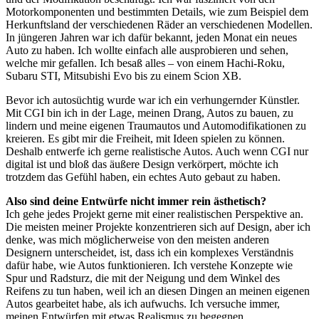
Motorkomponenten und bestimmten Details, wie zum Beispiel dem
Herkunftsland der verschiedenen Räder an verschiedenen Modellen.
In jüngeren Jahren war ich dafür bekannt, jeden Monat ein neues
Auto zu haben. Ich wollte einfach alle ausprobieren und sehen,
welche mir gefallen. Ich besaß alles – von einem Hachi-Roku,
Subaru STI, Mitsubishi Evo bis zu einem Scion XB.
Bevor ich autosüchtig wurde war ich ein verhungernder Künstler.
Mit CGI bin ich in der Lage, meinen Drang, Autos zu bauen, zu
lindern und meine eigenen Traumautos und Automodifikationen zu
kreieren. Es gibt mir die Freiheit, mit Ideen spielen zu können.
Deshalb entwerfe ich gerne realistische Autos. Auch wenn CGI nur
digital ist und bloß das äußere Design verkörpert, möchte ich
trotzdem das Gefühl haben, ein echtes Auto gebaut zu haben.
Also sind deine Entwürfe nicht immer rein ästhetisch?
Ich gehe jedes Projekt gerne mit einer realistischen Perspektive an.
Die meisten meiner Projekte konzentrieren sich auf Design, aber ich
denke, was mich möglicherweise von den meisten anderen
Designern unterscheidet, ist, dass ich ein komplexes Verständnis
dafür habe, wie Autos funktionieren. Ich verstehe Konzepte wie
Spur und Radsturz, die mit der Neigung und dem Winkel des
Reifens zu tun haben, weil ich an diesen Dingen an meinen eigenen
Autos gearbeitet habe, als ich aufwuchs. Ich versuche immer,
meinen Entwürfen mit etwas Realismus zu begegnen.