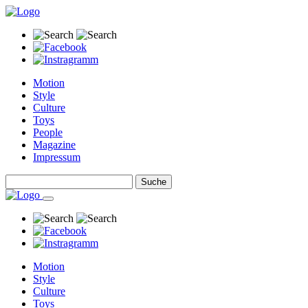
Motion
Style
Culture
Toys
People
Magazine
Impressum
Motion
Style
Culture
Toys