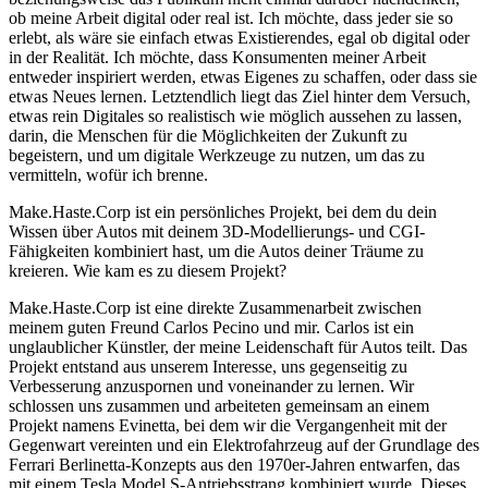
ob meine Arbeit digital oder real ist. Ich möchte, dass jeder sie so
erlebt, als wäre sie einfach etwas Existierendes, egal ob digital oder
in der Realität. Ich möchte, dass Konsumenten meiner Arbeit
entweder inspiriert werden, etwas Eigenes zu schaffen, oder dass sie
etwas Neues lernen. Letztendlich liegt das Ziel hinter dem Versuch,
etwas rein Digitales so realistisch wie möglich aussehen zu lassen,
darin, die Menschen für die Möglichkeiten der Zukunft zu
begeistern, und um digitale Werkzeuge zu nutzen, um das zu
vermitteln, wofür ich brenne.
Make.Haste.Corp ist ein persönliches Projekt, bei dem du dein
Wissen über Autos mit deinem 3D-Modellierungs- und CGI-
Fähigkeiten kombiniert hast, um die Autos deiner Träume zu
kreieren. Wie kam es zu diesem Projekt?
Make.Haste.Corp ist eine direkte Zusammenarbeit zwischen
meinem guten Freund Carlos Pecino und mir. Carlos ist ein
unglaublicher Künstler, der meine Leidenschaft für Autos teilt. Das
Projekt entstand aus unserem Interesse, uns gegenseitig zu
Verbesserung anzuspornen und voneinander zu lernen. Wir
schlossen uns zusammen und arbeiteten gemeinsam an einem
Projekt namens Evinetta, bei dem wir die Vergangenheit mit der
Gegenwart vereinten und ein Elektrofahrzeug auf der Grundlage des
Ferrari Berlinetta-Konzepts aus den 1970er-Jahren entwarfen, das
mit einem Tesla Model S-Antriebsstrang kombiniert wurde. Dieses