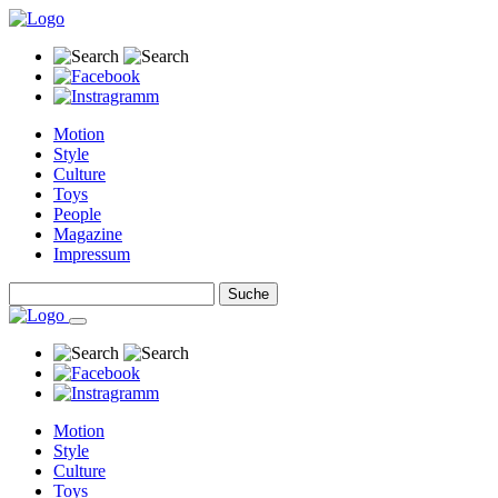
Motion
Style
Culture
Toys
People
Magazine
Impressum
Motion
Style
Culture
Toys