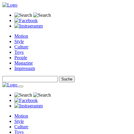
Motion
Style
Culture
Toys
People
Magazine
Impressum
Motion
Style
Culture
Toys