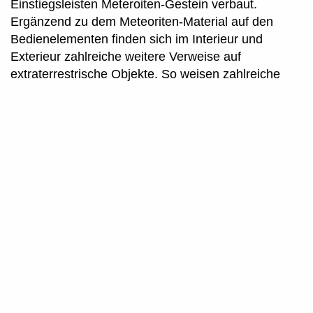
Einstiegsleisten Meteroiten-Gestein verbaut.
Ergänzend zu dem Meteoriten-Material auf den
Bedienelementen finden sich im Interieur und
Exterieur zahlreiche weitere Verweise auf
extraterrestrische Objekte. So weisen zahlreiche
Oberflächen die für von Meteoriten charakteristische
Widmanstätten-Struktur auf, ein streng
geometrisches, von geraden Linien geprägtes und
an Eiskristalle erinnerndes Muster, das sichtbar
wird, wenn bestimmte Eisenmeteoriten geschliffen
oder mit Säureverbindungen in Kontakt gebracht
werden. Die Exterieur-Komponenten mit der
Widmanstätten-Struktur, wie zum Beispiel die
Außenspiegelkappen oder die Frontsplitter der
seitlichen vorderen Lufteinlässe wurden als jeweilige
Einzelstücke im 3D-Druck-Verfahren gefertigt.