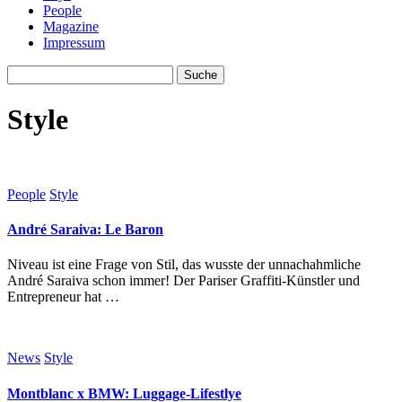
People
Magazine
Impressum
Style
People
Style
André Saraiva: Le Baron
Niveau ist eine Frage von Stil, das wusste der unnachahmliche
André Saraiva schon immer! Der Pariser Graffiti-Künstler und
Entrepreneur hat …
News
Style
Montblanc x BMW: Luggage-Lifestlye