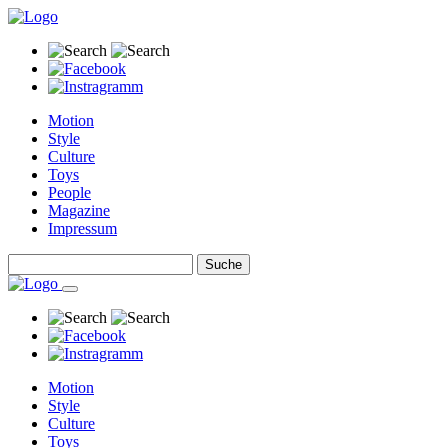
Motion
Style
Culture
Toys
People
Magazine
Impressum
Motion
Style
Culture
Toys