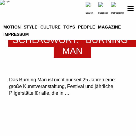
MOTION
STYLE
CULTURE
TOYS
PEOPLE
MAGAZINE
IMPRESSUM
SCHLAGWORT:
BURNING
MUTANT VEHICLES – KUNST
MAN
AUF RÄDERN BEIM BURNING
MAN
Das Burning Man ist nicht nur seit 25 Jahren eine
große Kunstveranstaltung, Festival und jährliche
Pilgerstätte für alle, die in …