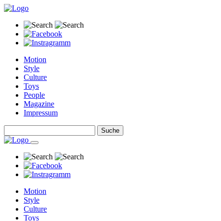
Motion
Style
Culture
Toys
People
Magazine
Impressum
Motion
Style
Culture
Toys