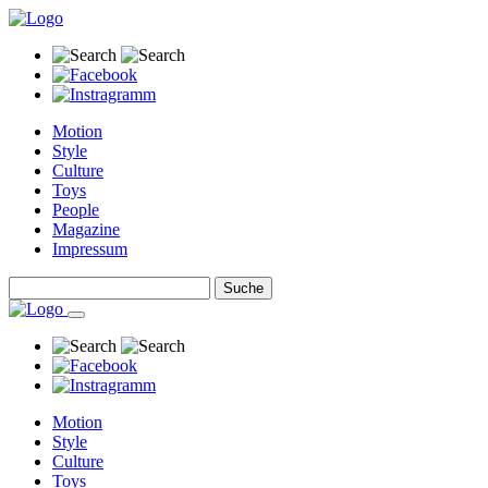
Motion
Style
Culture
Toys
People
Magazine
Impressum
Motion
Style
Culture
Toys