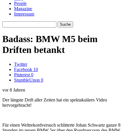
People
Magazine
Impressum
Badass: BMW M5 beim
Driften betankt
Twitter
Facebook
10
Pinterest
0
StumbleUpon
0
vor 8 Jahren
Der längste Drift aller Zeiten hat ein spektakuläres Video
hervorgebracht!
Für einen Weltrekordversuch schlitterte Johan Schwartz ganze 8
Stunden im neuen BMW 5er über den Rundparcours des BMW