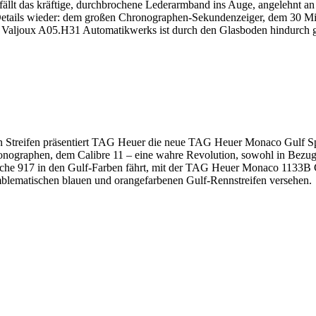
fällt das kräftige, durchbrochene Lederarmband ins Auge, angelehnt an
ren Details wieder: dem großen Chronographen-Sekundenzeiger, dem 30 
es Valjoux A05.H31 Automatikwerks ist durch den Glasboden hindurch gu
n Streifen präsentiert TAG Heuer die neue TAG Heuer Monaco Gulf Sp
nographen, dem Calibre 11 – eine wahre Revolution, sowohl in Bezug au
che 917 in den Gulf-Farben fährt, mit der TAG Heuer Monaco 1133B C
 emblematischen blauen und orangefarbenen Gulf-Rennstreifen versehen.