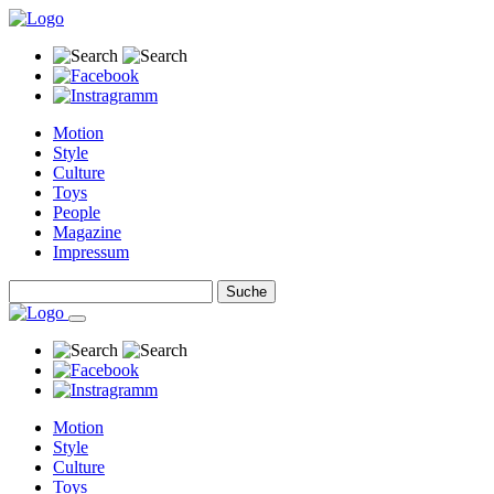
Motion
Style
Culture
Toys
People
Magazine
Impressum
Motion
Style
Culture
Toys