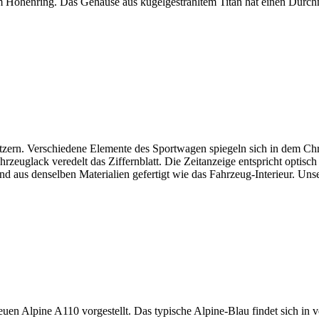
m Höhenring. Das Gehäuse aus kugelgestrahltem Titan hat einen Durc
zern. Verschiedene Elemente des Sportwagen spiegeln sich in dem Chron
Fahrzeuglack veredelt das Ziffernblatt. Die Zeitanzeige entspricht opt
d aus denselben Materialien gefertigt wie das Fahrzeug-Interieur. Un
euen Alpine A110 vorgestellt. Das typische Alpine-Blau findet sich in