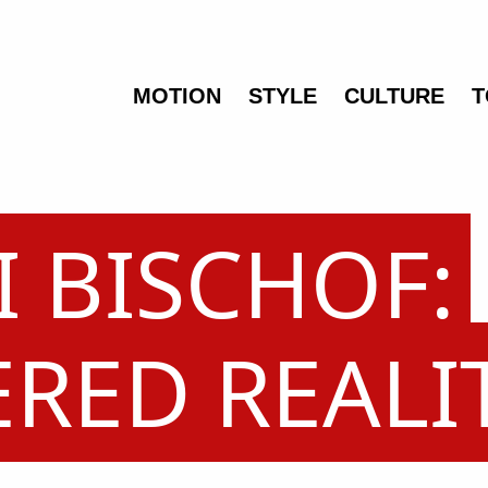
MOTION
STYLE
CULTURE
T
I BISCHOF:
ERED REALI