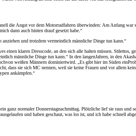
chnell die Angst vor dem Motorradfahren überwinden: Am Anfang war si
mich dann auch hinten drauf gesetzt habe.“
ch anziehen und trotzdem vermeintlich männliche Dinge tun kann.“
s einen klaren Dresscode, an den sich alle halten müssen. Stilettos, 
intlich männliche Dinge tun kann.“ In den langenJahren, in den Akasha
nochvon weißen Männern dominiertwird. „Es gibt hier im Süden einProb
nicht, dass sie sich MC nennen, weil sie keine Frauen und vor allem ke
otypen ankämpfen.“
ein ganz normaler Donnerstagnachmittag. Plötzliche lief sie raus und 
rausgelaufen und haben geschaut, was los ist, und ich habe schnell abg