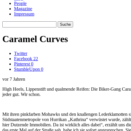
People
Magazine
Impressum
Caramel Curves
Twitter
Facebook
22
Pinterest
0
StumbleUpon
0
vor 7 Jahren
High Heels, Lippenstift und qualmende Reifen: Die Biker-Gang Carame
jeder gut. Wir schon.
Mit ihren pinkfarben Mohawks und den knallengen Lederklamotten si
Südstaatenmetropole von Hurrikan „Kathrina“ verwüstet wurde, zählt d
hier Dutzende Immobilien. Da ist wirklich alles dabei“, erzählt uns
das erste Mal auf der Straße sah, habe ich sie sofort angesprochen. S