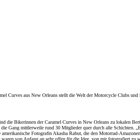
l Curves aus New Orleans stellt die Welt der Motorcycle Clubs und ihr
nd die Bikerinnen der Caramel Curves in New Orleans zu lokalen Ber
ie Gang mittlerweile rund 30 Mitglieder quer durch alle Schichten. „Ei
 die amerikanische Fotografin Akasha Rabut, die den Motorrad-Amazonen 
ie waren von Anfang an sehr offen für die Idee, von mir fotografiert z