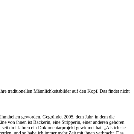
e traditionellen Männlichkeitsbilder auf den Kopf. Das findet nicht
ühmtheiten geworden. Gegründet 2005, dem Jahr, in dem die
ne von ihnen ist Bäckerin, eine Stripperin, einer anderen gehören
seit drei Jahren ein Dokumentarprojekt gewidmet hat. „Als ich sie
u werden, und so habe ich immer mehr Zeit mit ihnen verbracht. Das