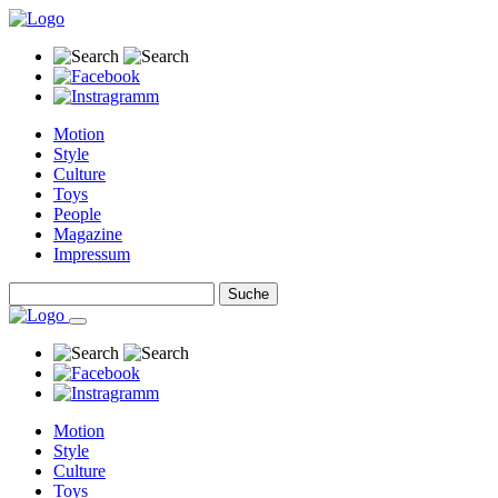
Motion
Style
Culture
Toys
People
Magazine
Impressum
Motion
Style
Culture
Toys