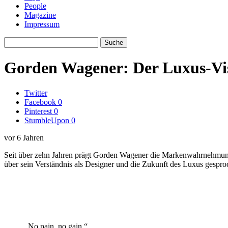
People
Magazine
Impressum
Gorden Wagener: Der Luxus-Vi
Twitter
Facebook
0
Pinterest
0
StumbleUpon
0
vor 6 Jahren
Seit über zehn Jahren prägt Gorden Wagener die Markenwahrnehmun
über sein Verständnis als Designer und die Zukunft des Luxus gespro
„No pain, no gain.“