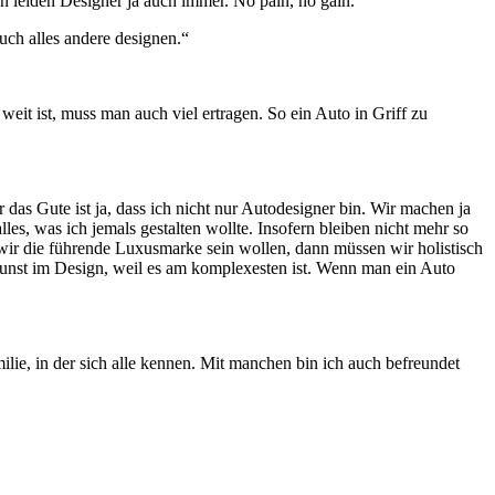
 leiden Designer ja auch immer. No pain, no gain.
uch alles andere designen.“
eit ist, muss man auch viel ertragen. So ein Auto in Griff zu
r das Gute ist ja, dass ich nicht nur Autodesigner bin. Wir machen ja
les, was ich jemals gestalten wollte.
Insofern bleiben nicht mehr so
n wir die führende Luxusmarke sein wollen, dann müssen wir holistisch
unst im Design, weil es am komplexesten ist. Wenn man ein Auto
ilie, in der sich alle kennen. Mit manchen bin ich auch befreundet