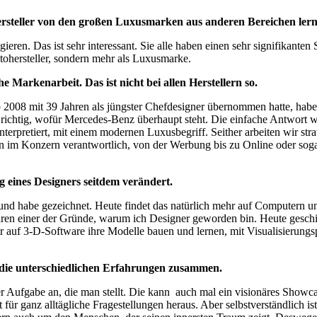
ersteller von den großen Luxusmarken aus anderen Bereichen ler
eren. Das ist sehr interessant. Sie alle haben einen sehr signifikanten
tohersteller, sondern mehr als Luxusmarke.
e Markenarbeit. Das ist nicht bei allen Herstellern so.
2008 mit 39 Jahren als jü
ngster Chefdesigner
übernommen hatte, haben 
o richtig, wofür Mercedes-Benz überhaupt steht. Die einfache Antwort
erpretiert, mit einem modernen Luxusbegriff. Seither arbeiten wir strate
men im Konzern verantwortlich, von der Werbung bis zu Online oder sog
ag eines Designers seitdem verändert.
a und habe gezeichnet. Heute findet das natürlich mehr auf Computern u
aren einer der Gründe, warum ich Designer geworden bin. Heute gesch
uf 3-D-Software ihre Modelle bauen und lernen, mit Visualisierungspro
n die unterschiedlichen Erfahrungen zusammen.
r Aufgabe an, die man stellt. Die kann auch mal ein visionäres Showc
r ganz alltägliche Fragestellungen heraus. Aber selbstverständlich ist