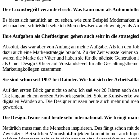
Der Luxusbegriff verändert sich. Was kann man als Automobilh
Es bietet sich natürlich an, zu sehen, wie zum Beispiel Modemarken agi
wir machen, schließlich sehe ich Mercedes-Benz auch weniger als Au
Ihre Aufgaben als Chefdesigner gehen auch sehr in die strategisch
Absolut, das war aber von Anfang an meine Aufgabe. Als ich den Job 
dazu auch eine Markenstrategie braucht. Zu der Zeit wusste keiner s
waren die Marke der Väter und haben sie für die nächste Generation int
als Chief Design Officer auf Vorstandslevel für alle Gestaltungsthe
Marketingkollegen zusammen.
Sie sind schon seit 1997 bei Daimler. Wie hat sich der Arbeitsallt
Auf den ersten Blick gar nicht so sehr. Ich saß vor 20 Jahren auch d
Tag lang an einem großen Artwork gearbeitet. Solche Kunstwerke w
digitalen Wänden an. Die Designer müssen heute auch mehr und mehr a
geworden.
Die Design-Teams sind heute sehr international. Wie bringt ma
Natürlich muss man die Menschen inspirieren. Das fängt schon mit de
Zweisitzer. Bei solchen Moonshot-Projekten kommt immer auch Input fü