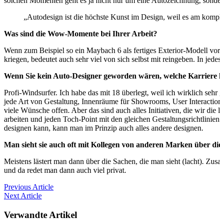
solchen Momenten geht es ja nicht nur um eine Autozeichnung, sonde
„Autodesign ist die höchste Kunst im Design, weil es am komp
Was sind die Wow-Momente bei Ihrer Arbeit?
Wenn zum Beispiel so ein Maybach 6 als fertiges Exterior-Modell vor 
kriegen, bedeutet auch sehr viel von sich selbst mit reingeben. In jedes
Wenn Sie kein Auto-Designer geworden wären, welche Karriere h
Profi-Windsurfer. Ich habe das mit 18 überlegt, weil ich wirklich sehr
jede Art von Gestaltung, Innenräume für Showrooms, User Interaction D
viele W
ünsche offen. Aber das sind auch alles Initiativen, die wir 
arbeiten und jeden Toch-Point mit den gleichen Gestaltungsrichtlinien
designen kann, kann man im Prinzip auch alles andere designen.
Man sieht sie auch oft mit Kollegen von anderen Marken über d
Meistens lästert man dann über die Sachen, die man sieht (lacht). Zus
und da redet man dann auch viel privat.
Previous
Article
Next
Article
Verwandte Artikel