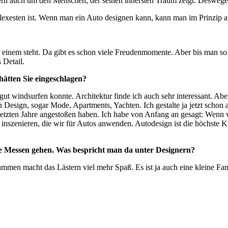
rn auch um den Menschen, der seinen innersten Traum zeigt. Deswegen
lexesten ist. Wenn man ein Auto designen kann, kann man im Prinzip a
einem steht. Da gibt es schon viele Freudenmomente. Aber bis man so w
 Detail.
ätten Sie eingeschlagen?
 gut windsurfen konnte. Architektur finde ich auch sehr interessant. Abe
esign, sogar Mode, Apartments, Yachten. Ich gestalte ja jetzt schon al
die letzten Jahre angestoßen haben. Ich habe von Anfang an gesagt: Wen
 inszenieren, die wir für Autos anwenden. Autodesign ist die h
ö
chste K
ie Messen gehen. Was bespricht man da unter Designern?
ammen macht das Lästern viel mehr Spaß. Es ist ja auch eine kleine Fam