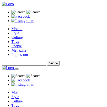
Motion
Style
Culture
Toys
People
Magazine
Impressum
Motion
Style
Culture
Toys