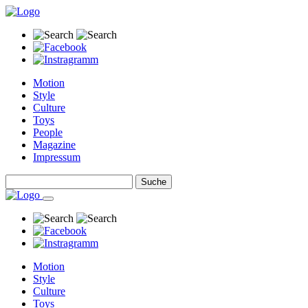
Motion
Style
Culture
Toys
People
Magazine
Impressum
Motion
Style
Culture
Toys