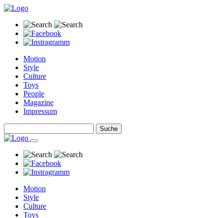
Motion
Style
Culture
Toys
People
Magazine
Impressum
Motion
Style
Culture
Toys