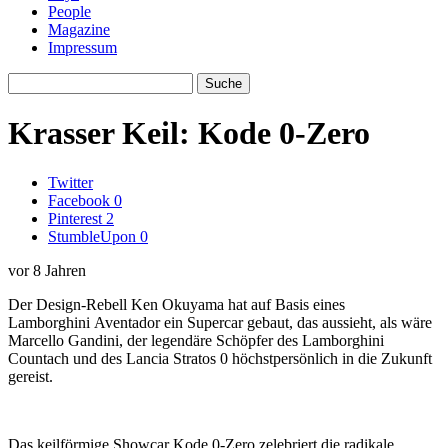
People
Magazine
Impressum
Krasser Keil: Kode 0-Zero
Twitter
Facebook
0
Pinterest
2
StumbleUpon
0
vor 8 Jahren
Der Design-Rebell Ken Okuyama hat auf Basis eines
Lamborghini Aventador ein Supercar gebaut, das aussieht, als wäre
Marcello Gandini, der legendäre Schöpfer des Lamborghini
Countach und des Lancia Stratos 0 höchstpersönlich in die Zukunft
gereist.
Das keilförmige Showcar Kode 0-Zero zelebriert die radikale