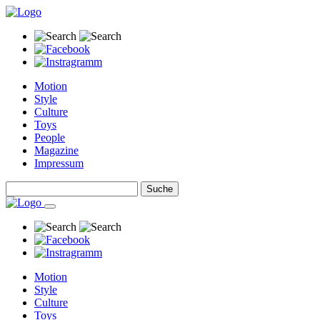
Motion
Style
Culture
Toys
People
Magazine
Impressum
Motion
Style
Culture
Toys