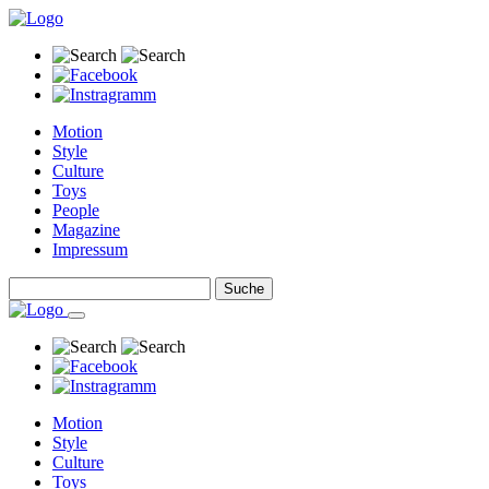
Motion
Style
Culture
Toys
People
Magazine
Impressum
Motion
Style
Culture
Toys