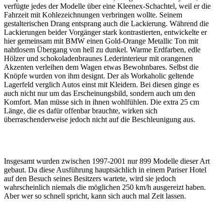
verfügte jedes der Modelle über eine Kleenex-Schachtel, weil er die
Fahrzeit mit Kohlezeichnungen verbringen wollte. Seinem
gestalterischen Drang entsprang auch die Lackierung. Während die
Lackierungen beider Vorgänger stark kontrastierten, entwickelte er
hier gemeinsam mit BMW einen Gold-Orange Metallic Ton mit
nahtlosem Übergang von hell zu dunkel. Warme Erdfarben, edle
Hölzer und schokoladenbraunes Lederinterieur mit orangenen
Akzenten verleihen dem Wagen etwas Bewohnbares. Selbst die
Knöpfe wurden von ihm designt. Der als Workaholic geltende
Lagerfeld verglich Autos einst mit Kleidern. Bei diesen ginge es
auch nicht nur um das Erscheinungsbild, sondern auch um den
Komfort. Man müsse sich in ihnen wohlfühlen. Die extra 25 cm
Länge, die es dafür offenbar brauchte, wirken sich
überraschenderweise jedoch nicht auf die Beschleunigung aus.
Insgesamt wurden zwischen 1997-2001 nur 899 Modelle dieser Art
gebaut. Da diese Ausführung hauptsächlich in einem Pariser Hotel
auf den Besuch seines Besitzers wartete, wird sie jedoch
wahrscheinlich niemals die möglichen 250 km/h ausgereizt haben.
Aber wer so schnell spricht, kann sich auch mal Zeit lassen.