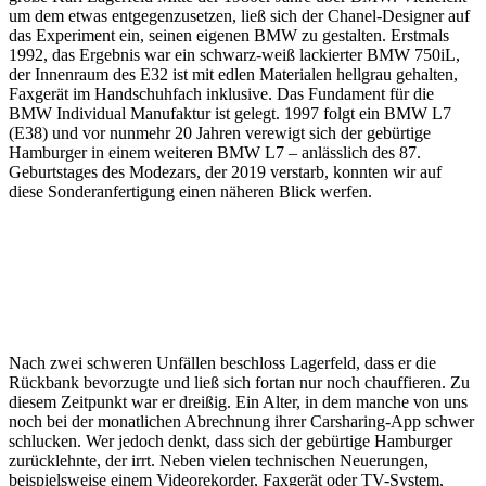
um dem etwas entgegenzusetzen, ließ sich der Chanel-Designer auf
das Experiment ein, seinen eigenen BMW zu gestalten. Erstmals
1992, das Ergebnis war ein schwarz-weiß lackierter BMW 750iL,
der Innenraum des E32 ist mit edlen Materialen hellgrau gehalten,
Faxgerät im Handschuhfach inklusive. Das Fundament für die
BMW Individual Manufaktur ist gelegt. 1997 folgt ein BMW L7
(E38) und vor nunmehr 20 Jahren verewigt sich der gebürtige
Hamburger in einem weiteren BMW L7 – anlässlich des 87.
Geburtstages des Modezars, der 2019 verstarb, konnten wir auf
diese Sonderanfertigung einen näheren Blick werfen.
Nach zwei schweren Unfällen beschloss Lagerfeld, dass er die
Rückbank bevorzugte und ließ sich fortan nur noch chauffieren. Zu
diesem Zeitpunkt war er dreißig. Ein Alter, in dem manche von uns
noch bei der monatlichen Abrechnung ihrer Carsharing-App schwer
schlucken. Wer jedoch denkt, dass sich der gebürtige Hamburger
zurücklehnte, der irrt. Neben vielen technischen Neuerungen,
beispielsweise einem Videorekorder, Faxgerät oder TV-System,