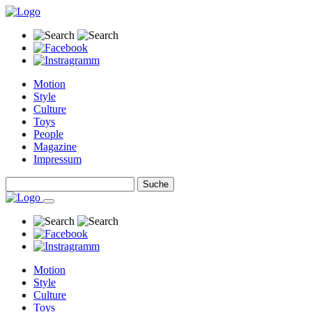
Motion
Style
Culture
Toys
People
Magazine
Impressum
Motion
Style
Culture
Toys