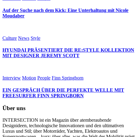
Auf der Suche nach dem Kick: Eine Unterhaltung mit Nicole
Moudaber
Culture
News
Style
HYUNDAI PRÄSENTIERT DIE RE:STYLE KOLLEKTION
MIT DESIGNER JEREMY SCOTT
Interview
Motion
People
Finn Springborn
EIN GESPRÄCH ÜBER DIE PERFEKTE WELLE MIT
FREESURFER FINN SPRINGBORN
Über uns
INTERSECTION ist ein Magazin über atemberaubende
Designideen, technologische Innovationen und den ultimativen
Luxus und Stil; über Motorräder, Yachten, Elektroautos und
Supersportwagen – kurz: über alles, was die Welt der Mobilität prägt