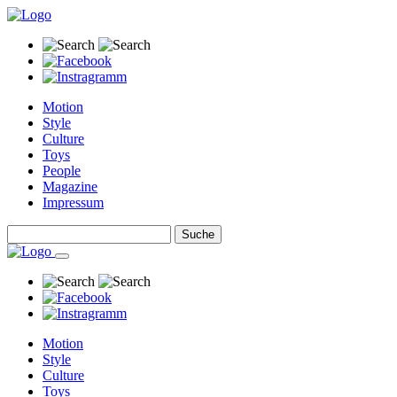
Motion
Style
Culture
Toys
People
Magazine
Impressum
Motion
Style
Culture
Toys