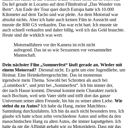
Da lief gerade in Locarno auf dem FIlmfestival „Das Wunder von
Bern“. Am Ende der Tour quer durch Europa hatte ich 10.000
Kilometer auf dem Tacho und war pleite. An dem Motorrad war
absolut nichts. Aber ich hatte auch keinen Film in Aussicht und
musste die R80 GS verkaufen. Das war echt hart. Ich musste sie
auch schnell verkaufen und daher billig, weil ich das Geld brauchte.
Heute sind die wirklich was wert.
Motorradfahren vor der Kamera ist echt nicht
aufregend. Das ist so wie Sexszenen vor versammelter
Mannschaft.
Dein nächster Film „Sommerfest“ läuft gerade an. Wieder mit
einem Motorrad?
Diesmal nicht. Es geht um eine Jugendliebe, um
Heimat. Eine Heimkehrergeschichte. Das ist momentan
irgendwie mein Thema. Sowohl bei Schrotten als auch bei
„Lommbock“, und jetzt bei „Sommerfest“. Ich bin immer der,
der nach Hause kommt. Diesmal kommt mein Charakter zurück
nach Bochum, weil sein Vater stirbt und trifft dort das ganze
Universum seiner alten Freunde, bis hin zu seiner alten Liebe.
Wie
stehst du zu Autos?
Ich habe da Hang, meine Matchbox-
Sammlung durchzufahren. Ich bin da auch nicht besonders treu. Ich
glaube ich hatte schon zehn verschiedene Autos und selbst da den
masochistischen Hang zu alten Autos, die immer kaputtgehen. Ich
hatte da nie die Affinität gehabt wie zu Motorrädern. Dass mir das