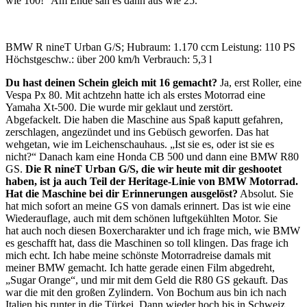
wie 100!“ Am Ende sah es dann aus wie 25.
BMW R nineT Urban G/S; Hubraum: 1.170 ccm Leistung: 110 PS
Höchstgeschw.: über 200 km/h Verbrauch: 5,3 l
Du hast deinen Schein gleich mit 16 gemacht?
Ja, erst Roller, eine
Vespa Px 80. Mit achtzehn hatte ich als erstes Motorrad eine
Yamaha Xt-500. Die wurde mir geklaut und zerstört.
Abgefackelt. Die haben die Maschine aus Spaß kaputt gefahren,
zerschlagen, angezündet und ins Gebüsch geworfen. Das hat
wehgetan, wie im Leichenschauhaus. „Ist sie es, oder ist sie es
nicht?“ Danach kam eine Honda CB 500 und dann eine BMW R80
GS.
Die R nineT Urban G/S, die wir heute mit dir geshootet
haben, ist ja auch Teil der Heritage-Linie von BMW Motorrad.
Hat die Maschine bei dir Erinnerungen ausgelöst?
Absolut. Sie
hat mich sofort an meine GS von damals erinnert. Das ist wie eine
Wiederauflage, auch mit dem schönen luftgekühlten Motor. Sie
hat auch noch diesen Boxercharakter und ich frage mich, wie BMW
es geschafft hat, dass die Maschinen so toll klingen. Das frage ich
mich echt. Ich habe meine schönste Motorradreise damals mit
meiner BMW gemacht. Ich hatte gerade einen Film abgedreht,
„Sugar Orange“, und mir mit dem Geld die R80 GS gekauft. Das
war die mit den großen Zylindern. Von Bochum aus bin ich nach
Italien bis runter in die Türkei. Dann wieder hoch bis in Schweiz.