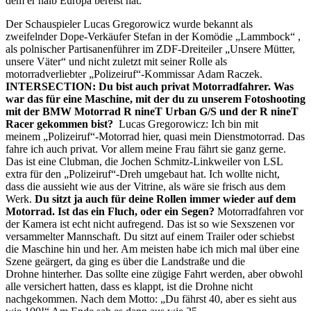
dem er halb Europa bereist hat.
Der Schauspieler Lucas Gregorowicz wurde bekannt als
zweifelnder Dope-Verkäufer Stefan in der Komödie „Lammbock“ ,
als polnischer Partisanenführer im ZDF-Dreiteiler „Unsere Mütter,
unsere Väter“ und nicht zuletzt mit seiner Rolle als
motorradverliebter „Polizeiruf“-Kommissar Adam Raczek.
INTERSECTION: Du bist auch privat Motorradfahrer. Was
war das für eine Maschine, mit der du zu unserem Fotoshooting
mit der BMW Motorrad R nineT Urban G/S und der R nineT
Racer gekommen bist?
Lucas Gregorowicz: Ich bin mit
meinem „Polizeiruf“-Motorrad hier, quasi mein Dienstmotorrad. Das
fahre ich auch privat. Vor allem meine Frau fährt sie ganz gerne.
Das ist eine Clubman, die Jochen Schmitz-Linkweiler von LSL
extra für den „Polizeiruf“-Dreh umgebaut hat. Ich wollte nicht,
dass die aussieht wie aus der Vitrine, als wäre sie frisch aus dem
Werk.
Du sitzt ja auch für deine Rollen immer wieder auf dem
Motorrad. Ist das ein Fluch, oder ein Segen?
Motorradfahren vor
der Kamera ist echt nicht aufregend. Das ist so wie Sexszenen vor
versammelter Mannschaft. Du sitzt auf einem Trailer oder schiebst
die Maschine hin und her. Am meisten habe ich mich mal über eine
Szene geärgert, da ging es über die Landstraße und die
Drohne hinterher. Das sollte eine zügige Fahrt werden, aber obwohl
alle versichert hatten, dass es klappt, ist die Drohne nicht
nachgekommen. Nach dem Motto: „Du fährst 40, aber es sieht aus