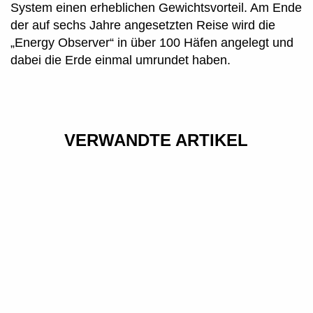
System einen erheblichen Gewichtsvorteil. Am Ende
der auf sechs Jahre angesetzten Reise wird die
„Energy Observer“ in über 100 Häfen angelegt und
dabei die Erde einmal umrundet haben.
AUF DER SUCHE NACH DEM
KICK: EINE UNTERHALTUNG MIT
VERWANDTE ARTIKEL
HYUNDAI PRÄSENTIERT DIE
NICOLE MOUDABER
EIN GESPRÄCH ÜBER DIE
RE:STYLE KOLLEKTION MIT
PERFEKTE WELLE MIT
DESIGNER JEREMY SCOTT
FREESURFER FINN
SPRINGBORN