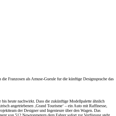
en die Franzosen als Amuse-Gueule fur die künftige Designsprache das
is heute nachwirkt. Dass die zukünftige Modellpalette ähnlich
ktrisch angetriebenen ‚Grand Tourisme‘ – ein Auto mit Raffinesse,
rojektteam der Designer und Ingenieure über den Wagen. Das
oment von 512 Newtonmetern dem Fahrer sofort zur Verfügung steht