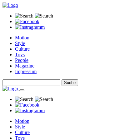
Motion
Style
Culture
Toys
People
Magazine
Impressum
Motion
Style
Culture
Toys