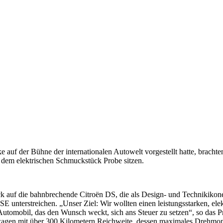
auf der Bühne der internationalen Autowelt vorgestellt hatte, bracht
dem elektrischen Schmuckstück Probe sitzen.
uf die bahnbrechende Citroën DS, die als Design- und Technikikone b
SE unterstreichen. „Unser Ziel: Wir wollten einen leistungsstarken, ele
tomobil, das den Wunsch weckt, sich ans Steuer zu setzen“, so das P
ortwagen mit über 300 Kilometern Reichweite, dessen maximales Drehm