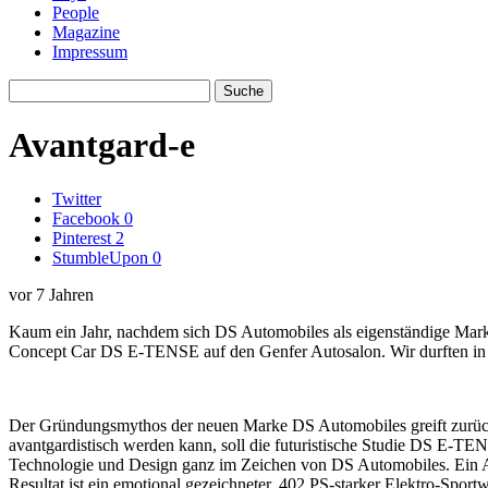
People
Magazine
Impressum
Avantgard-e
Twitter
Facebook
0
Pinterest
2
StumbleUpon
0
vor 7 Jahren
Kaum ein Jahr, nachdem sich DS Automobiles als eigenständige Marke 
Concept Car DS E-TENSE auf den Genfer Autosalon. Wir durften in 
Der Gründungsmythos der neuen Marke DS Automobiles greift zurück a
avantgardistisch werden kann, soll die futuristische Studie DS E-TEN
Technologie und Design ganz im Zeichen von DS Automobiles. Ein Au
Resultat ist ein emotional gezeichneter, 402 PS-starker Elektro-Sp