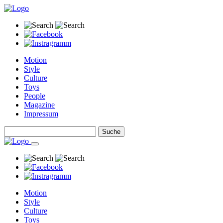
Motion
Style
Culture
Toys
People
Magazine
Impressum
Motion
Style
Culture
Toys