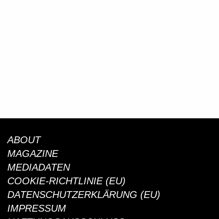
NICOLE MOUDABER
EIN GESPRÄCH ÜBER DIE
RE:STYLE KOLLEKTION MIT
PERFEKTE WELLE MIT
DESIGNER JEREMY SCOTT
FREESURFER FINN
SPRINGBORN
ABOUT
MAGAZINE
MEDIADATEN
COOKIE-RICHTLINIE (EU)
DATENSCHUTZERKLÄRUNG (EU)
IMPRESSUM