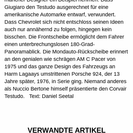
Giugiaro den Testudo ausgerechnet für eine
amerikanische Automarke entwarf, verwundert.
Dass Chevrolet sich nicht entschloss seinen Ideen
auch nur annähernd zu folgen, hingegen kein
bisschen. Die Frontscheibe ermöglicht dem Fahrer
einen unterbrechungslosen 180-Grad-
Panoramablick. Die Mondauto-Rückscheibe erinnert
an den genialen wie schrägen AM C Pacer von
1975 und das ganze Design des Fahrzeugs an
Harm Lagaays umstrittenen Porsche 924, der 13
Jahre später, 1976, in Serie ging. Niemand anderes
als Nuccio Bertone himself präsentierte den Corvair
Testudo. Text: Daniel Seetal
AUF DER SUCHE NACH DEM
KICK: EINE UNTERHALTUNG MIT
VERWANDTE ARTIKEL
HYUNDAI PRÄSENTIERT DIE