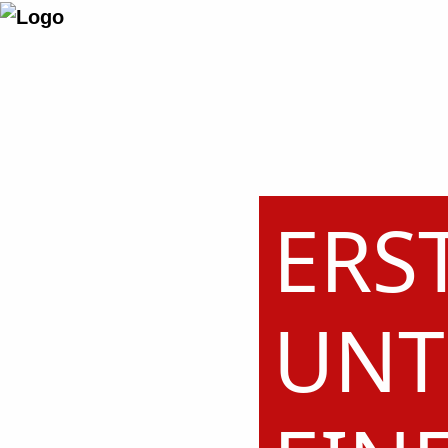
ERST
UNT