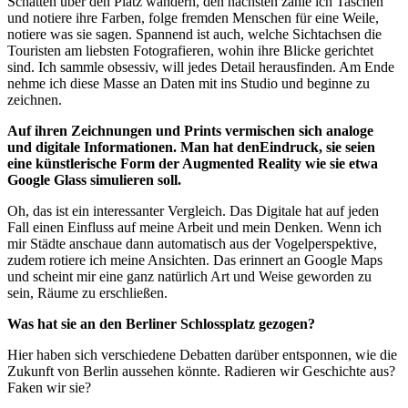
Schatten über den Platz wandern, den nächsten zähle ich Taschen
und notiere ihre Farben, folge fremden Menschen für eine Weile,
notiere was sie sagen. Spannend ist auch, welche Sichtachsen die
Touristen am liebsten Fotografieren, wohin ihre Blicke gerichtet
sind. Ich sammle obsessiv, will jedes Detail herausfinden. Am Ende
nehme ich diese Masse an Daten mit ins Studio und beginne zu
zeichnen.
Auf ihren Zeichnungen und Prints vermischen sich analoge
und digitale Informationen. Man hat denEindruck, sie seien
eine künstlerische Form der Augmented Reality wie sie etwa
Google Glass simulieren soll.
Oh, das ist ein interessanter Vergleich. Das Digitale hat auf jeden
Fall einen Einfluss auf meine Arbeit und mein Denken. Wenn ich
mir Städte anschaue dann automatisch aus der Vogelperspektive,
zudem rotiere ich meine Ansichten. Das erinnert an Google Maps
und scheint mir eine ganz natürlich Art und Weise geworden zu
sein, Räume zu erschließen.
Was hat sie an den Berliner Schlossplatz gezogen?
Hier haben sich verschiedene Debatten darüber entsponnen, wie die
Zukunft von Berlin aussehen könnte. Radieren wir Geschichte aus?
Faken wir sie?