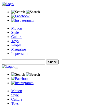
Motion
Style
Culture
Toys
People
Magazine
Impressum
Motion
Style
Culture
Toys