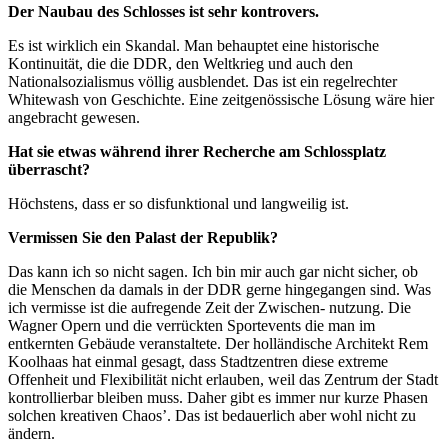
Der Naubau des Schlosses ist sehr kontrovers.
Es ist wirklich ein Skandal. Man behauptet eine historische
Kontinuität, die die DDR, den Weltkrieg und auch den
Nationalsozialismus völlig ausblendet. Das ist ein regelrechter
Whitewash von Geschichte. Eine zeitgenössische Lösung wäre hier
angebracht gewesen.
Hat sie etwas während ihrer Recherche am Schlossplatz
überrascht?
Höchstens, dass er so disfunktional und langweilig ist.
Vermissen Sie den Palast der Republik?
Das kann ich so nicht sagen. Ich bin mir auch gar nicht sicher, ob
die Menschen da damals in der DDR gerne hingegangen sind. Was
ich vermisse ist die aufregende Zeit der Zwischen- nutzung. Die
Wagner Opern und die verrückten Sportevents die man im
entkernten Gebäude veranstaltete. Der holländische Architekt Rem
Koolhaas hat einmal gesagt, dass Stadtzentren diese extreme
Offenheit und Flexibilität nicht erlauben, weil das Zentrum der Stadt
kontrollierbar bleiben muss. Daher gibt es immer nur kurze Phasen
solchen kreativen Chaos’. Das ist bedauerlich aber wohl nicht zu
ändern.