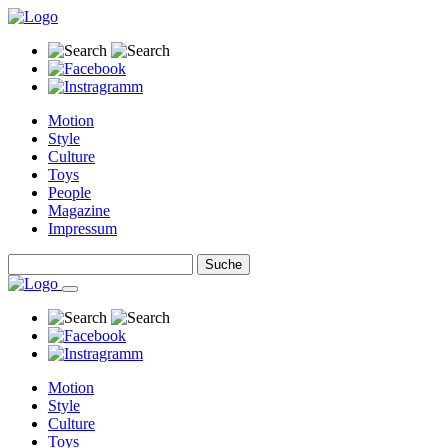
Motion
Style
Culture
Toys
People
Magazine
Impressum
Motion
Style
Culture
Toys