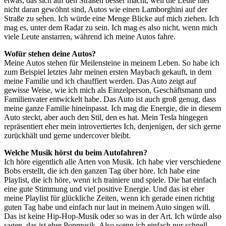
etwas, das sich auf den Straßen besser macht, weil die Leute hier
nicht daran gewöhnt sind, Autos wie einen Lamborghini auf der
Straße zu sehen. Ich würde eine Menge Blicke auf mich ziehen. Ich
mag es, unter dem Radar zu sein. Ich mag es also nicht, wenn mich
viele Leute anstarren, während ich meine Autos fahre.
Wofür stehen deine Autos?
Meine Autos stehen für Meilensteine in meinem Leben. So habe ich
zum Beispiel letztes Jahr meinen ersten Maybach gekauft, in dem
meine Familie und ich chauffiert werden. Das Auto zeigt auf
gewisse Weise, wie ich mich als Einzelperson, Geschäftsmann und
Familienvater entwickelt habe. Das Auto ist auch groß genug, dass
meine ganze Familie hineinpasst. Ich mag die Energie, die in diesem
Auto steckt, aber auch den Stil, den es hat. Mein Tesla hingegen
repräsentiert eher mein introvertiertes Ich, denjenigen, der sich gerne
zurückhält und gerne undercover bleibt.
Welche Musik hörst du beim Autofahren?
Ich höre eigentlich alle Arten von Musik. Ich habe vier verschiedene
Bobs erstellt, die ich den ganzen Tag über höre. Ich habe eine
Playlist, die ich höre, wenn ich trainiere und spiele. Die hat einfach
eine gute Stimmung und viel positive Energie. Und das ist eher
meine Playlist für glückliche Zeiten, wenn ich gerade einen richtig
guten Tag habe und einfach nur laut in meinem Auto singen will.
Das ist keine Hip-Hop-Musik oder so was in der Art. Ich würde also
sagen, das ist eher Popmusik. Also wenn ich einfach nur schnell