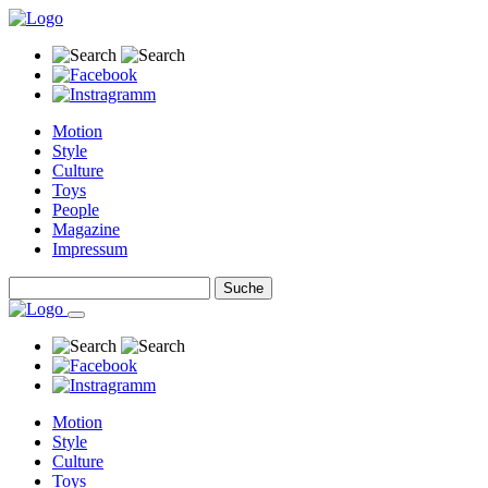
Motion
Style
Culture
Toys
People
Magazine
Impressum
Motion
Style
Culture
Toys