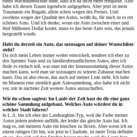
einen Wachstumsschub hatte, dass ich da nicht mehr reinpasse. Also
habe ich diesen Traum irgendwie aufgegeben. Aber jetzt ist mein
Traumauto ein Bugatti, allein schon wegen des Preises. Und
zweitens wegen der Qualität des Autos, weißt du, für mich ist es ein
schönes Auto. Und ich denke, wenn ein Auto zwischen einer und
fünf Millionen Dollar kostet, muss es das beste Auto sein, das jemals
hergestellt wurde.
Habt du derzeit ein Auto, das sozusagen auf deiner Wunschliste
steht?
Da sich mein Leben immer weiter entwickelt, tendiere ich eher zu
den Sprinter Vans und zu familienfreundlicheren Autos, aber ich
finde es einfach toll, was man mit der Innenausstattung dieser Autos
machen kann, weil man sie sozusagen zu seinem Zuhause machen
kann. Das ist also etwas, das auch auf meiner Liste steht. Ich habe
im Moment eine ziemlich gute Autosammlung, also habe ich nicht
vor, mir in nächster Zeit weitere Autos anzuschaffen.
Wie du schon sagtest: Im Laufe der Zeit hast du dir eine ganz
schöne Sammlung aufgebaut. Welches Auto würdest du in
welcher Stadt fahren?
In L.A. bin ich eher der Lamborghini-Typ, weil die Farbe meiner
Autos jedem anderen auffällt, der leider das gleiche Auto hat. Ich
mag es, mit meinem Auto ein bisschen zu flexen. Aber wenn ich an
einem ruhigen Ort bin, wie jetzt in Charlotte, ist mein Tesla definitiv